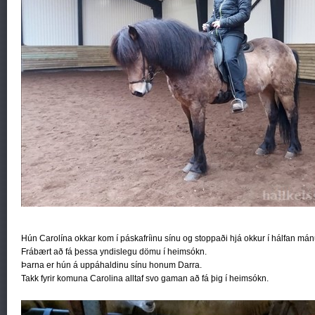
Hún Carolína okkar kom í páskafríinu sínu og stoppaði hjá okkur í hálfan mán
Frábært að fá þessa yndislegu dömu í heimsókn.
Þarna er hún á uppáhaldinu sínu honum Darra.
Takk fyrir komuna Carolina alltaf svo gaman að fá þig í heimsókn.