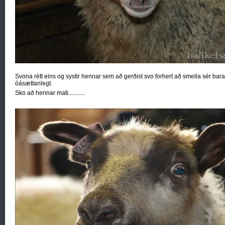
Svona rétt eins og systir hennar sem að gerðist svo forhert að smella sér bar
óásættanlegt.
Sko að hennar mati...........