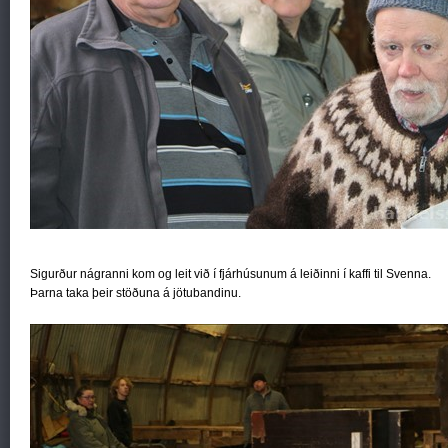
Sigurður nágranni kom og leit við í fjárhúsunum á leiðinni í kaffi til Svenna.
Þarna taka þeir stöðuna á jötubandinu.