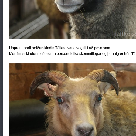
Upprennandi heiðurskindin Tálkna var alveg til í að pósa smá.
Mér finnst kindur með stóran persónuleika skemmtilegar og þannig er hún Tál