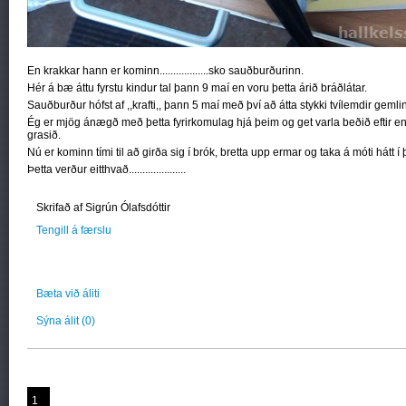
En krakkar hann er kominn..................sko sauðburðurinn.
Hér á bæ áttu fyrstu kindur tal þann 9 maí en voru þetta árið bráðlátar.
Sauðburður hófst af ,,krafti,, þann 5 maí með því að átta stykki tvílemdir gemli
Ég er mjög ánægð með þetta fyrirkomulag hjá þeim og get varla beðið eftir enn
grasið.
Nú er kominn tími til að girða sig í brók, bretta upp ermar og taka á móti hátt
Þetta verður eitthvað.....................
Skrifað af Sigrún Ólafsdóttir
Tengill á færslu
Bæta við áliti
Sýna álit
(0)
1