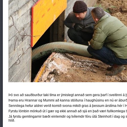
Þó svo að sauðburður taki tíma er ýmislegt annað sem gera þarf í sveitinni á
Þarna eru Hrannar og Mummi að kanna stöðuna í haughúsinu en nú er áburður
Sennilega hefur aldrei verið komið svona mikið gras á þessum árstíma hér í Hl
Fyrstu lömbin mörkuð út í gær og ekki annað að sjá en það væri fullkomlega 
Já fyrstu gemlingarnir bæði einlemdir og tvílemdir fóru útá Steinholt í dag og 
hlíð.