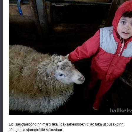
Litli sauðfjárbóndinn mætti líka í páksaheimsókn til að taka út búsakpinn.
Já og hitta sjarnatröllið Vökustaur.