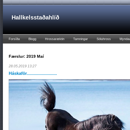
Hallkelsstaðahlíð
Forsíða
Blogg
Hrossaræktin
Tamningar
Söluhross
Mynda
Færslur: 2019 Maí
28.05.2019 13:27
Háskaför..........................