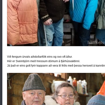
Við fengum úrvals aðstoðarfólk eins og svo oft áður.
Hér er Sveinbjörn með hressum dömum á fjárhúsvaktinni.
Já það er eins gott fyrir kappann að vera til friðs með þessa hersveit á kannti