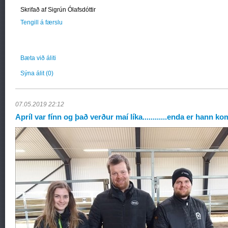
Skrifað af Sigrún Ólafsdóttir
Tengill á færslu
Bæta við áliti
Sýna álit
(0)
07.05.2019 22:12
Apríl var fínn og það verður maí líka............enda er hann ko