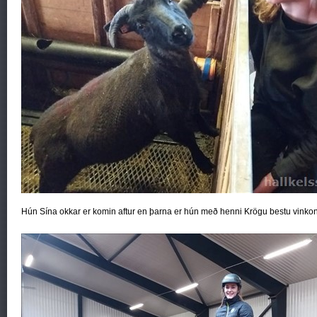
Hún Sína okkar er komin aftur en þarna er hún með henni Krögu bestu vinkon