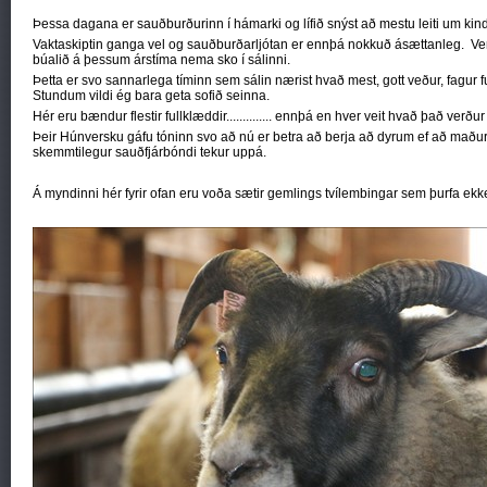
Þessa dagana er sauðburðurinn í hámarki og lífið snýst að mestu leiti um kindu
Vaktaskiptin ganga vel og sauðburðarljótan er ennþá nokkuð ásættanleg. Ver
búalið á þessum árstíma nema sko í sálinni.
Þetta er svo sannarlega tíminn sem sálin nærist hvað mest, gott veður, fagur 
Stundum vildi ég bara geta sofið seinna.
Hér eru bændur flestir fullklæddir.............. ennþá en hver veit hvað það verður
Þeir Húnversku gáfu tóninn svo að nú er betra að berja að dyrum ef að maður 
skemmtilegur sauðfjárbóndi tekur uppá.
Á myndinni hér fyrir ofan eru voða sætir gemlings tvílembingar sem þurfa ek