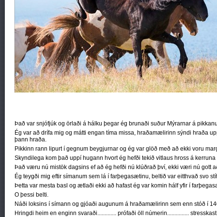
Það var snjófjúk og örlaði á hálku þegar ég brunaði suður Mýrarnar á pikkan
Ég var að drífa mig og mátti engan tíma missa, hraðamælirinn sýndi hraða u
þann hraða.
Pikkinn rann lipurt í gegnum beygjurnar og ég var glöð með að ekki voru marg
Skyndilega kom það uppí hugann hvort ég hefði tekið vitlaus hross á kerruna 
Það væru nú mistök dagsins ef að ég hefði nú klúðrað því, ekki væri nú gott a
Ég teygði mig eftir símanum sem lá í farþegasætinu, beltið var eitthvað svo stíft
Þetta var mesta basl og ætlaði ekki að hafast ég var komin hálf yfir í farþegas
O þessi belti.
Náði loksins í símann og gjóaði augunum á hraðamælirinn sem enn stóð í 140 
Hringdi heim en enginn svaraði............. prófaði öll númerin............... stresskas