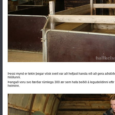
Þessi mynd er tekin þegar vösk sveit var að hefjast handa við að gera aðstöð
hlöðunni.
Þangað voru svo færðar rúmlega 300 ær sem hafa beðið á legudeildinni eftir a
heiminn.