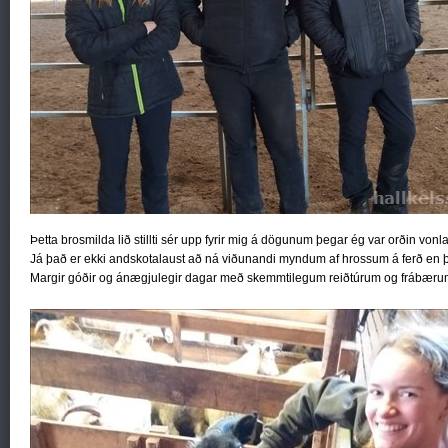
Þetta brosmilda lið stillti sér upp fyrir mig á dögunum þegar ég var orðin vonl
Já það er ekki andskotalaust að ná viðunandi myndum af hrossum á ferð en þ
Margir góðir og ánægjulegir dagar með skemmtilegum reiðtúrum og frábæru