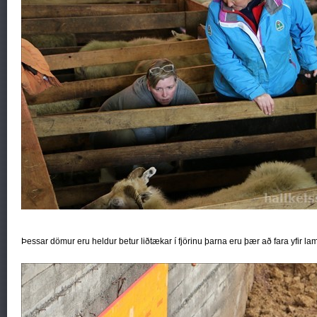
Þessar dömur eru heldur betur liðtækar í fjörinu þarna eru þær að fara yfir 