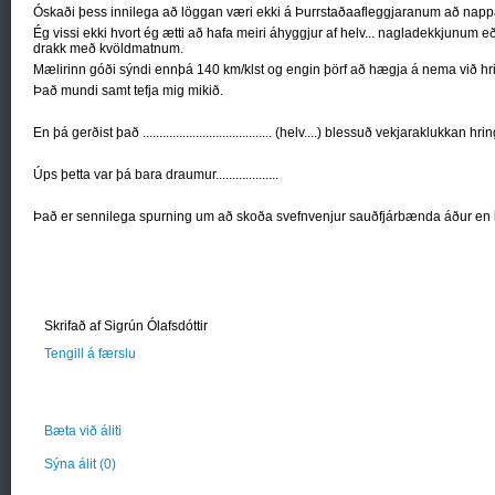
Óskaði þess innilega að löggan væri ekki á Þurrstaðaafleggjaranum að nap
Ég vissi ekki hvort ég ætti að hafa meiri áhyggjur af helv... nagladekkjunu
drakk með kvöldmatnum.
Mælirinn góði sýndi ennþá 140 km/klst og engin þörf að hægja á nema við hri
Það mundi samt tefja mig mikið.
En þá gerðist það ....................................... (helv....) blessuð vekjaraklukkan hri
Úps þetta var þá bara draumur...................
Það er sennilega spurning um að skoða svefnvenjur sauðfjárbænda áður en b
Skrifað af Sigrún Ólafsdóttir
Tengill á færslu
Bæta við áliti
Sýna álit
(0)