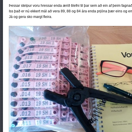
Þessar stelpur voru hressar enda ærið tilefni til þar sem að ein af þeim fagnaði
Iss það er nú ekkert mál að vera 89, 88 og 84 ára enda prjóna þær eins og 
Já og gera sko margt fleira.