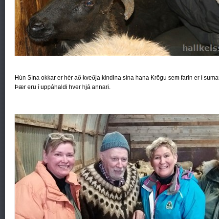
Hún Sína okkar er hér að kveðja kindina sína hana Krögu sem farin er í sumarf
Þær eru í uppáhaldi hver hjá annari.