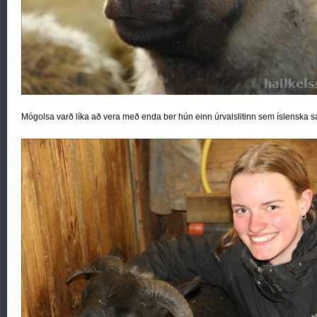
Mógolsa varð líka að vera með enda ber hún einn úrvalslitinn sem íslenska 